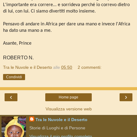
L'importante era correre... e sorrideva perché io correvo dietro
di lui, con lui. Ci siamo divertiti molto insieme.
Pensavo di andare in Africa per dare una mano e invece l'Africa
ha dato una mano a me.
Asante, Prince
ROBERTO N.
Tra le Nuvole e il Deserto
alle
05:50
2 commenti:
Condividi
‹
›
Home page
Visualizza versione web
Tra le Nuvole e il Deserto
Storie di Luoghi e di Persone
Visualizza il mio profilo completo