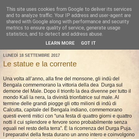
This site uses cookies from Google to deliver its services
and to analyze traffic. Your IP address and user-agent are
shared with Google along with performance and security
metrics to ensure quality of service, generate usage
statistics, and to detect and address abuse.
LEARN MORE
GOT IT
LUNEDÌ 18 SETTEMBRE 2017
Le statue e la corrente
Una volta all’anno, alla fine del monsone, gli indù del
Bengala commemorano la vittoria della dea
Durga sul
demone del Male. Dopo il trionfo la dea divenne per tutto il
mondo Kalì la nera, la divinità trionfatrice sul male. Al
termine delle grandi piogge gli otto milioni di indù di
Calcutta, capitale del Bengala indiano, commemorano
questi eventi mitici con “una festa di quattro giorni e quattro
notti il cui splendore e fervore sono probabilmente senza
eguali nel resto della terra”. È la ricorrenza del Durga Puja.
I preparativi della festa durano un anno intero e coinvolgono