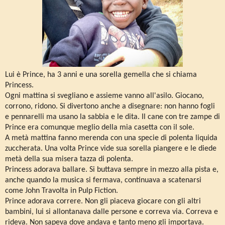
Lui è Prince, ha 3 anni e una sorella gemella che si chiama
Princess.
Ogni mattina si svegliano e assieme vanno all'asilo. Giocano,
corrono, ridono. Si divertono anche a disegnare: non hanno fogli
e pennarelli ma usano la sabbia e le dita. Il cane con tre zampe di
Prince era comunque meglio della mia casetta con il sole.
A metà mattina fanno merenda con una specie di polenta liquida
zuccherata. Una volta Prince vide sua sorella piangere e le diede
metà della sua misera tazza di polenta.
Princess adorava ballare. Si buttava sempre in mezzo alla pista e,
anche quando la musica si fermava, continuava a scatenarsi
come John Travolta in Pulp Fiction.
Prince adorava correre. Non gli piaceva giocare con gli altri
bambini, lui si allontanava dalle persone e correva via. Correva e
rideva. Non sapeva dove andava e tanto meno gli importava.