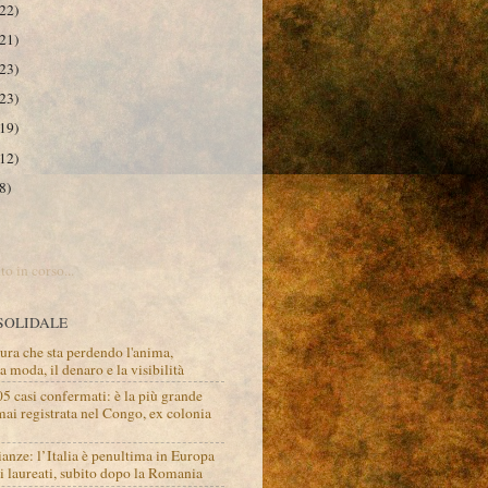
22)
21)
23)
23)
19)
12)
8)
o in corso...
SOLIDALE
tura che sta perdendo l'anima,
 moda, il denaro e la visibilità
05 casi confermati: è la più grande
ai registrata nel Congo, ex colonia
anze: l’Italia è penultima in Europa
i laureati, subito dopo la Romania