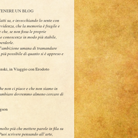
TENERE UN BLOG
atti sa, e invecchiando lo sente con
videnza, che la memoria è fragile e
 che, se non fissa le proprie
 e conoscenze in modo più stabile,
perderle.
 l'ambizione umana di tramandare
il più possibile di quanto si è appreso e
nski, in Viaggio con Erodoto
che non ci piace e che non siamo in
cambiare dovremmo almeno cercare di
o
gson
molto più che mettere parole in fila su
 Puoi scrivere pensando all’arte,