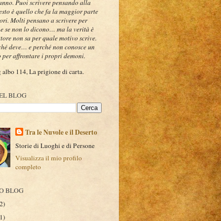
fanno. Puoi scrivere pensando alla
to è quello che fa la maggior parte
tori. Molti pensano a scrivere per
he se non lo dicono… ma la verità è
ttore non sa per quale motivo scrive.
ché deve… e perché non conosce un
 per affrontare i propri demoni.
albo 114, La prigione di carta.
EL BLOG
Tra le Nuvole e il Deserto
Storie di Luoghi e di Persone
Visualizza il mio profilo
completo
O BLOG
2)
1)