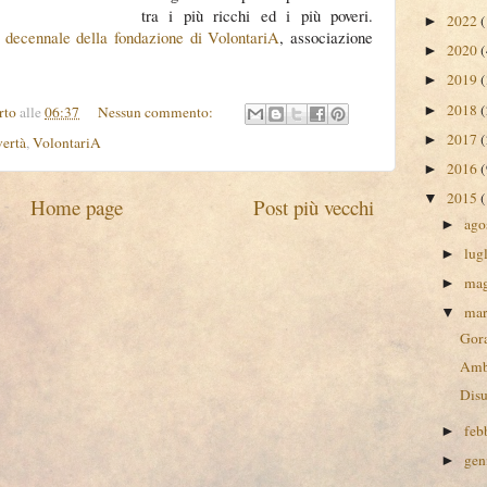
tra i più ricchi ed i più poveri.
2022
(
►
l
decennale della fondazione di VolontariA
, associazione
2020
(
►
2019
(
►
2018
(
►
rto
alle
06:37
Nessun commento:
2017
(
►
ertà
,
VolontariA
2016
(
►
2015
(
▼
Home page
Post più vecchi
ago
►
lug
►
ma
►
ma
▼
Gora
Amb
Disu
feb
►
gen
►