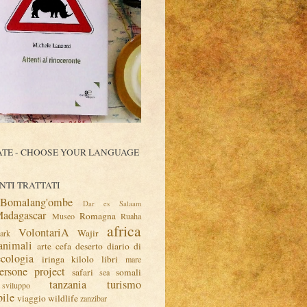
TE - CHOOSE YOUR LANGUAGE
TI TRATTATI
Bomalang'ombe
Dar es Salaam
adagascar
Romagna
Museo
Ruaha
africa
VolontariA
Wajir
ark
animali
arte
cefa
deserto
diario di
ecologia
iringa
kilolo
libri
mare
ersone
project
safari
somali
sea
tanzania
turismo
sviluppo
bile
viaggio
wildlife
zanzibar