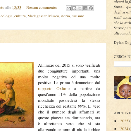
alcuni lo 
fama… ques
rto
alle
13:33
Nessun commento:
degli scrit
heologia
,
cultura
,
Madagascar
,
Museo
,
storia
,
turismo
soldi, anc
che lo scri
Scrive per
altro modo
Dylan Dog 
CERCA N
All'inizio del 2015 si sono verificati
due congiunture importanti, una
molto negativa ed una molto
positiva. La prima è denunciata dal
rapporto Oxfam
: a partire da
quest'anno l'1% della popolazione
mondiale possiederà la stessa
ricchezza del restante 99%. E' vero
che il numero degli affamati su
ARCHIVI
questo pianeta sta diminuendo, ma
2025
(
►
è altrettanto vero che si sta
2024
(
allargando sempre di più la forbice
►