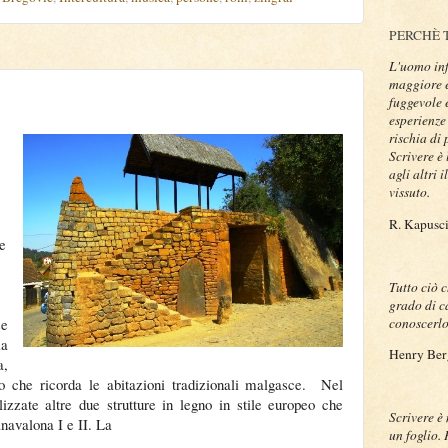
PERCHÈ 
L'uomo inf
maggiore e
fuggevole e
esperienze
rischia di 
Scrivere è
agli altri 
vissuto.
R. Kapusci
ve
Tutto ciò 
grado di 
conoscerl
se
la
Henry Ber
,
co che ricorda le abitazioni tradizionali malgasce.
Nel
izzate altre due strutture in legno in stile europeo che
Scrivere è 
anavalona I e II. La
un foglio.