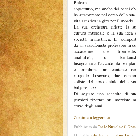
Balcani
soprattutto, ma anche dei paesi ch
ha attraversato nel corso della sua
vita artistica in giro per il mondo
.
La sua orchestra riflette la s
cultura musicale e la sua idea 
società multietnica. E’ compos
da un sassofonista professore in d
accademie, due trombettis
analfabeti, un baritonist
insegnante all’accademia per pia
e trombone, un cantante r
rifugiato kosovaro, due cantan
soliste del coro statale delle vo
bulgare, ecc.
Di seguito una raccolta di su
pensieri riportati su interviste r
corso degli anni.
Continua a leggere...»
Pubblicato da
Tra le Nuvole e il Dese
Etichette:
arte
,
Balcani
,
gitani
,
Goran