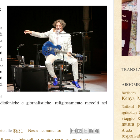
e
ua
di
ta
ue
ti
a
no
TRANSLA
om
ti
ci
ARGOMEN
Bertinoro
oi
Kenya
M
adiofoniche e giornalistiche, religiosamente raccolti nel
National P
agricoltura
viaggio
natura
p
strada
rto
alle
05:34
Nessun commento:
responsa
 Bregovic
,
Intercultura
,
musica
,
persone
,
rom
,
zingrai