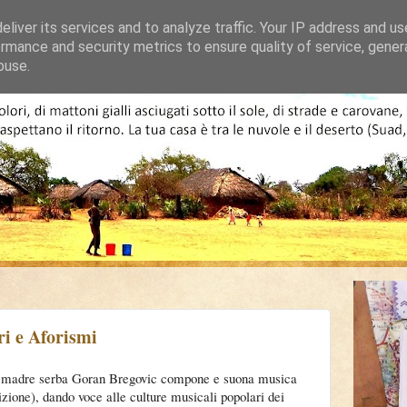
liver its services and to analyze traffic. Your IP address and u
rmance and security metrics to ensure quality of service, gene
buse.
ri e Aforismi
 e madre serba Goran Bregovic compone e suona musica
izione), dando voce alle culture musicali popolari dei