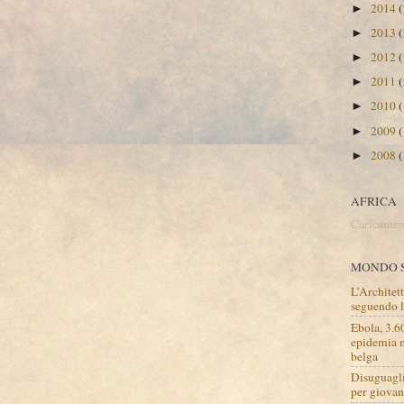
2014
(
►
2013
(
►
2012
(
►
2011
(
►
2010
(
►
2009
(
►
2008
(
►
AFRICA
Caricament
MONDO 
L’Architet
seguendo la
Ebola, 3.6
epidemia m
belga
Disuguagli
per giovan