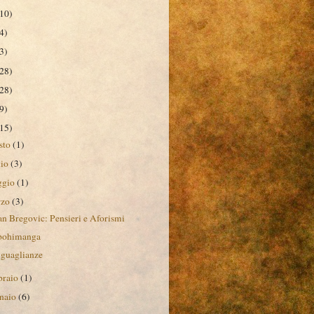
10)
4)
3)
28)
28)
9)
15)
sto
(1)
lio
(3)
ggio
(1)
rzo
(3)
n Bregovic: Pensieri e Aforismi
ohimanga
guaglianze
braio
(1)
naio
(6)