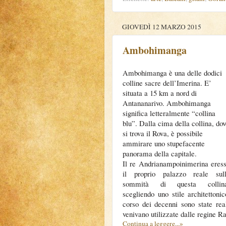
GIOVEDÌ 12 MARZO 2015
Ambohimanga
Ambohimanga è una delle dodici
colline sacre dell’Imerina. E’
situata a 15 km a nord di
Antananarivo. Ambohimanga
significa letteralmente “collina
blu”. Dalla cima della collina, do
si trova il Rova, è possibile
ammirare uno stupefacente
panorama della capitale.
Il re Andrianampoinimerina eres
il proprio palazzo reale sul
sommità di questa collina
scegliendo uno stile architettoni
corso dei decenni sono state real
venivano utilizzate dalle regine R
Continua a leggere...»