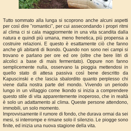
Tutto sommato alla lunga si scoprono anche alcuni aspetti
per così dire "romantici", per cui assecondando i propri ritmi
al clima ci si cala maggiormente in una vita scandita dalla
natura e quindi più umana, meno frenetica, più propensa a
costruire relazioni. E questo è esattamente ciò che fanno
anche gli abitanti di Ikondo. Quando non sono nei campi si
trovano e parlano per ore ed ore (oltre che bere litri di
alcolici a base di mais fermentato). Oppure non fanno
semplicemente nulla, osservano la pioggia mettendosi in
quello stato di attesa passiva così bene descritto da
Kapuscinski e che lascia sbalordito quanto perplesso chi
viene dalla nostra parte del mondo. Vivendo un periodo
lungo in un villaggio come Ikondo si inizia a comprendere
questo stile di vita apparentemente inoperoso, che in realtà
è solo un adattamento al clima. Queste persone attendono,
immobili, un solo momento.
Improvvisamente il rumore di fondo, che durava ormai da sei
mesi, si interrompe e rimane solo il silenzio. Le piogge sono
finite, ed inizia una nuova stagione della vita.