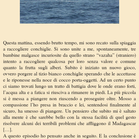
Questa mattina, essendo brutto tempo, mi sono recato sulla spiaggia
a raccogliere conchiglie. Si sono unite a me, spontaneamente, tre
bambine malgasce incuriosite da quello strano “vazaha” (straniero)
intento a raccogliere qualcosa per loro senza valore e comune
quanto la frutta sugli alberi. Subito è iniziato un nuovo gioco,
ovvero porgere al tizio bianco conchiglie sperando che le accettasse
e le riponesse nella noce di cocco porta-oggetti. Ad un certo punto
ci siamo trovati lungo un tratto di battigia dove le onde erano forti,
l’acqua alta e a fatica si riusciva a rimanere in piedi. La più piccola
si è messa a piangere non riuscendo a proseguire oltre. Mosso a
compassione l’ho presa in braccio e lei, sentendosi finalmente al
sicuro, ha smesso di piangere. Un pensiero che subito mi è saltato
alla mente è che sarebbe bello con la stessa facilità di quel gesto
risolvere alcuni dei terribili problemi che affliggono il Madagascar
[…].
A questo episodio ho pensato anche in seguito. E la conclusione è