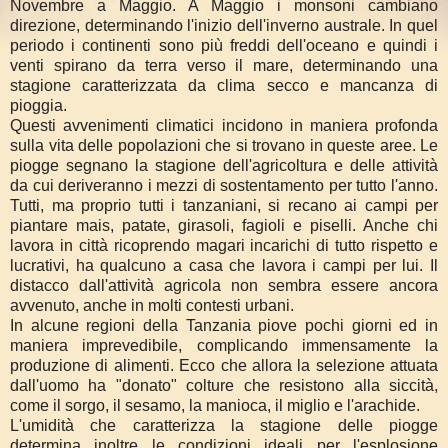
Novembre a Maggio. A Maggio i monsoni cambiano
direzione, determinando l'inizio dell'inverno australe. In quel
periodo i continenti sono più freddi dell'oceano e quindi i
venti spirano da terra verso il mare, determinando una
stagione caratterizzata da clima secco e mancanza di
pioggia.
Questi avvenimenti climatici incidono in maniera profonda
sulla vita delle popolazioni che si trovano in queste aree. Le
piogge segnano la stagione dell'agricoltura e delle attività
da cui deriveranno i mezzi di sostentamento per tutto l'anno.
Tutti, ma proprio tutti i tanzaniani, si recano ai campi per
piantare mais, patate, girasoli, fagioli e piselli. Anche chi
lavora in città ricoprendo magari incarichi di tutto rispetto e
lucrativi, ha qualcuno a casa che lavora i campi per lui. Il
distacco dall'attività agricola non sembra essere ancora
avvenuto, anche in molti contesti urbani.
In alcune regioni della Tanzania piove pochi giorni ed in
maniera imprevedibile, complicando immensamente la
produzione di alimenti. Ecco che allora la selezione attuata
dall'uomo ha "donato" colture che resistono alla siccità,
come il sorgo, il sesamo, la manioca, il miglio e l'arachide.
L'umidità che caratterizza la stagione delle piogge
determina inoltre le condizioni ideali per l'esplosione