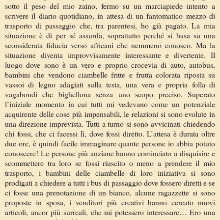
sotto il peso del mio zaino, fermo su un marciapiede intento a
scrivere il diario quotidiano, in attesa di un fantomatico mezzo di
trasporto di passaggio che, tra parentesi, ho già pagato. La mia
situazione è di per sé assurda, soprattutto perché si basa su una
sconsiderata fiducia verso africani che nemmeno conosco. Ma la
situazione diventa improvvisamente interessante e divertente. Il
luogo dove sono è un vero e proprio crocevia di auto, autobus,
bambini che vendono ciambelle fritte e frutta colorata riposta su
vassoi di legno adagiati sulla testa, una vera e propria folla di
vagabondi che bighellona senza uno scopo preciso. Superato
l’iniziale momento in cui tutti mi vedevano come un potenziale
acquirente delle cose più impensabili, le relazioni si sono evolute in
una direzione imprevista. Tutti a turno si sono avvicinati chiedendo
chi fossi, che ci facessi lì, dove fossi diretto. L’attesa è durata oltre
due ore, è quindi facile immaginare quante persone io abbia potuto
conoscere! Le persone più anziane hanno cominciato a disquisire e
scommettere tra loro se fossi riuscito o meno a prendere il mio
trasporto, i bambini delle ciambelle di loro iniziativa si sono
prodigati a chiedere a tutti i bus di passaggio dove fossero diretti e se
ci fosse una prenotazione di un bianco, alcune ragazzette si sono
proposte in sposa, i venditori più creativi hanno cercato nuovi
articoli, ancor più surreali, che mi potessero interessare… Ero una