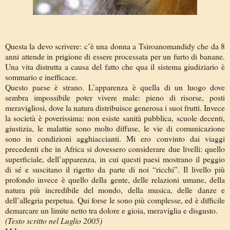
Questa la devo scrivere: c’è una donna a Tsiroanomandidy che da 8
anni attende in prigione di essere processata per un furto di banane.
Una vita distrutta a causa del fatto che qua il sistema giudiziario è
sommario e inefficace.
Questo paese è strano. L’apparenza è quella di un luogo dove
sembra impossibile poter vivere male: pieno di risorse, posti
meravigliosi, dove la natura distribuisce generosa i suoi frutti. Invece
la società è poverissima: non esiste sanità pubblica, scuole decenti,
giustizia, le malattie sono molto diffuse, le vie di comunicazione
sono in condizioni agghiaccianti. Mi ero convinto dai viaggi
precedenti che in Africa si dovessero considerare due livelli: quello
superficiale, dell’apparenza, in cui questi paesi mostrano il peggio
di sé e suscitano il rigetto da parte di noi “ricchi”. Il livello più
profondo invece è quello della gente, delle relazioni umane, della
natura più incredibile del mondo, della musica, delle danze e
dell’allegria perpetua. Qui forse le sono più complesse, ed è difficile
demarcare un limite netto tra dolore e gioia, meraviglia e disgusto.
(Testo scritto nel Luglio 2005)