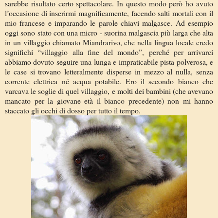
sarebbe risultato certo spettacolare. In questo modo però ho avuto
l’occasione di inserirmi magnificamente, facendo salti mortali con il
mio francese e imparando le parole chiavi malgasce. Ad esempio
oggi sono stato con una micro - suorina malgascia più larga che alta
in un villaggio chiamato Miandrarivo, che nella lingua locale credo
significhi “villaggio alla fine del mondo”, perché per arrivarci
abbiamo dovuto seguire una lunga e impraticabile pista polverosa, e
le case si trovano letteralmente disperse in mezzo al nulla, senza
corrente elettrica né acqua potabile. Ero il secondo bianco che
varcava le soglie di quel villaggio, e molti dei bambini (che avevano
mancato per la giovane età il bianco precedente) non mi hanno
staccato gli occhi di dosso per tutto il tempo.