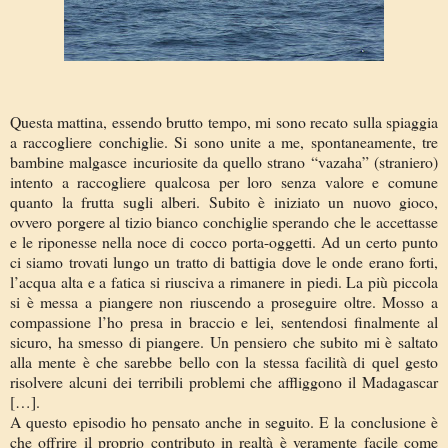
Questa mattina, essendo brutto tempo, mi sono recato sulla spiaggia
a raccogliere conchiglie. Si sono unite a me, spontaneamente, tre
bambine malgasce incuriosite da quello strano “vazaha” (straniero)
intento a raccogliere qualcosa per loro senza valore e comune
quanto la frutta sugli alberi. Subito è iniziato un nuovo gioco,
ovvero porgere al tizio bianco conchiglie sperando che le accettasse
e le riponesse nella noce di cocco porta-oggetti. Ad un certo punto
ci siamo trovati lungo un tratto di battigia dove le onde erano forti,
l’acqua alta e a fatica si riusciva a rimanere in piedi. La più piccola
si è messa a piangere non riuscendo a proseguire oltre. Mosso a
compassione l’ho presa in braccio e lei, sentendosi finalmente al
sicuro, ha smesso di piangere. Un pensiero che subito mi è saltato
alla mente è che sarebbe bello con la stessa facilità di quel gesto
risolvere alcuni dei terribili problemi che affliggono il Madagascar
[…].
A questo episodio ho pensato anche in seguito. E la conclusione è
che offrire il proprio contributo in realtà è veramente facile come