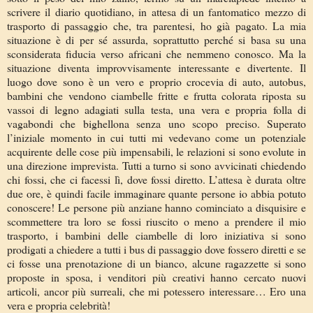
scrivere il diario quotidiano, in attesa di un fantomatico mezzo di
trasporto di passaggio che, tra parentesi, ho già pagato. La mia
situazione è di per sé assurda, soprattutto perché si basa su una
sconsiderata fiducia verso africani che nemmeno conosco. Ma la
situazione diventa improvvisamente interessante e divertente. Il
luogo dove sono è un vero e proprio crocevia di auto, autobus,
bambini che vendono ciambelle fritte e frutta colorata riposta su
vassoi di legno adagiati sulla testa, una vera e propria folla di
vagabondi che bighellona senza uno scopo preciso. Superato
l’iniziale momento in cui tutti mi vedevano come un potenziale
acquirente delle cose più impensabili, le relazioni si sono evolute in
una direzione imprevista. Tutti a turno si sono avvicinati chiedendo
chi fossi, che ci facessi lì, dove fossi diretto. L’attesa è durata oltre
due ore, è quindi facile immaginare quante persone io abbia potuto
conoscere! Le persone più anziane hanno cominciato a disquisire e
scommettere tra loro se fossi riuscito o meno a prendere il mio
trasporto, i bambini delle ciambelle di loro iniziativa si sono
prodigati a chiedere a tutti i bus di passaggio dove fossero diretti e se
ci fosse una prenotazione di un bianco, alcune ragazzette si sono
proposte in sposa, i venditori più creativi hanno cercato nuovi
articoli, ancor più surreali, che mi potessero interessare… Ero una
vera e propria celebrità!