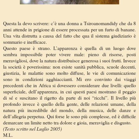
Questa la devo scrivere: c’è una donna a Tsiroanomandidy che da 8
anni attende in prigione di essere processata per un furto di banane.
Una vita distrutta a causa del fatto che qua il sistema giudiziario è
sommario e inefficace.
Questo paese è strano. L’apparenza è quella di un luogo dove
sembra impossibile poter vivere male: pieno di risorse, posti
meravigliosi, dove la natura distribuisce generosa i suoi frutti. Invece
la società è poverissima: non esiste sanità pubblica, scuole decenti,
giustizia, le malattie sono molto diffuse, le vie di comunicazione
sono in condizioni agghiaccianti. Mi ero convinto dai viaggi
precedenti che in Africa si dovessero considerare due livelli: quello
superficiale, dell’apparenza, in cui questi paesi mostrano il peggio
di sé e suscitano il rigetto da parte di noi “ricchi”. Il livello più
profondo invece è quello della gente, delle relazioni umane, della
natura più incredibile del mondo, della musica, delle danze e
dell’allegria perpetua. Qui forse le sono più complesse, ed è difficile
demarcare un limite netto tra dolore e gioia, meraviglia e disgusto.
(Testo scritto nel Luglio 2005)
M.L.