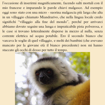
l’occasione di inserirmi magnificamente, facendo salti mortali con il
mio francese e imparando le parole chiavi malgasce. Ad esempio
oggi sono stato con una micro - suorina malgascia più larga che alta
in un villaggio chiamato Miandrarivo, che nella lingua locale credo
significhi “villaggio alla fine del mondo”, perché per arrivarci
abbiamo dovuto seguire una lunga e impraticabile pista polverosa, e
le case si trovano letteralmente disperse in mezzo al nulla, senza
corrente elettrica né acqua potabile. Ero il secondo bianco che
varcava le soglie di quel villaggio, e molti dei bambini (che avevano
mancato per la giovane età il bianco precedente) non mi hanno
staccato gli occhi di dosso per tutto il tempo.