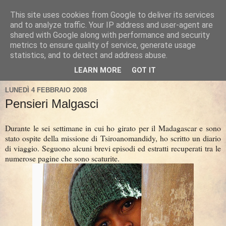
This site uses cookies from Google to deliver its services
and to analyze traffic. Your IP address and user-agent are
shared with Google along with performance and security
metrics to ensure quality of service, generate usage
statistics, and to detect and address abuse.
LEARN MORE
GOT IT
LUNEDÌ 4 FEBBRAIO 2008
Pensieri Malgasci
Durante le sei settimane in cui ho girato per il Madagascar e sono
stato ospite della missione di Tsiroanomandidy, ho scritto un diario
di viaggio. Seguono alcuni brevi episodi ed estratti recuperati tra le
numerose pagine che sono scaturite.