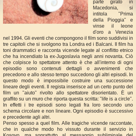
parte girato in
Macedonia, si
intitola "Prima
della Pioggia" e
vinse il leone
d'oro a Venezia
nel 1994. Gli eventi che compongono il film sono suddivisi in
tre capitoli che si svolgono tra Londra ed i Balcani. Il film ha
toni drammatici e racconta vicende legate al conflitto etnico
che ha incendiato la ex-Jugoslavia negli anni novanta. Ciò
che colpisce lo spettatore attento è che all'interno di ogni
episodio sono contenuti dettagli o avvenimenti che
precedono e allo stesso tempo succedono gli altri episodi. In
questo modo è impossibile costruire una successione
lineare degli eventi. Il regista inserisce ad un certo punto del
film un "aiuto" rivolto allo spettatore disorientato. È un
graffito su un muro che riporta questa scritta: "life is a circle".
In effetti i tre episodi sono legati fra loro secondo uno
schema circolare e non lineare. Ogni episodio è successivo
e precedente agli altri.
Penso spesso a quel film. Alle tragiche vicende raccontate,
che in qualche modo ho vissuto durante il servizio in
Kosovo, ma soprattutto al messaggio subliminale del