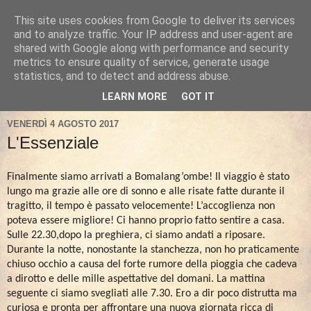
This site uses cookies from Google to deliver its services
and to analyze traffic. Your IP address and user-agent are
shared with Google along with performance and security
metrics to ensure quality of service, generate usage
statistics, and to detect and address abuse.
LEARN MORE
GOT IT
VENERDÌ 4 AGOSTO 2017
L'Essenziale
Finalmente siamo arrivati a Bomalang’ombe! Il viaggio è stato
lungo ma grazie alle ore di sonno e alle risate fatte durante il
tragitto, il tempo è passato velocemente! L’accoglienza non
poteva essere migliore! Ci hanno proprio fatto sentire a casa.
Sulle 22.30,dopo la preghiera, ci siamo andati a riposare.
Durante la notte, nonostante la stanchezza, non ho praticamente
chiuso occhio a causa del forte rumore della pioggia che cadeva
a dirotto e delle mille aspettative del domani. La mattina
seguente ci siamo svegliati alle 7.30. Ero a dir poco distrutta ma
curiosa e pronta per affrontare una nuova giornata ricca di