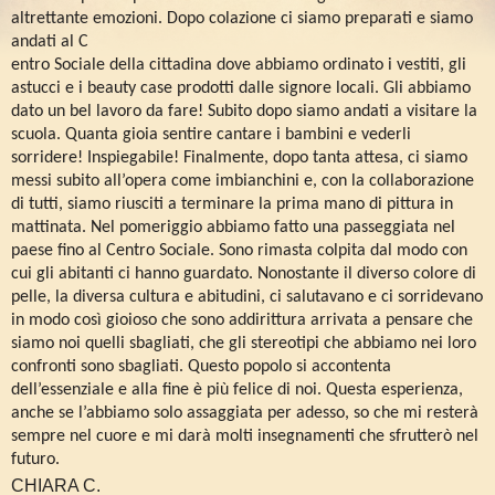
altrettante emozioni. Dopo colazione ci siamo preparati e siamo
andati al C
entro Sociale della cittadina dove abbiamo ordinato i vestiti, gli
astucci e i beauty case prodotti dalle signore locali. Gli abbiamo
dato un bel lavoro da fare! Subito dopo siamo andati a visitare la
scuola. Quanta gioia sentire cantare i bambini e vederli
sorridere! Inspiegabile! Finalmente, dopo tanta attesa, ci siamo
messi subito all’opera come imbianchini e, con la collaborazione
di tutti, siamo riusciti a terminare la prima mano di pittura in
mattinata. Nel pomeriggio abbiamo fatto una passeggiata nel
paese fino al Centro Sociale. Sono rimasta colpita dal modo con
cui gli abitanti ci hanno guardato. Nonostante il diverso colore di
pelle, la diversa cultura e abitudini, ci salutavano e ci sorridevano
in modo così gioioso che sono addirittura arrivata a pensare che
siamo noi quelli sbagliati, che gli stereotipi che abbiamo nei loro
confronti sono sbagliati. Questo popolo si accontenta
dell’essenziale e alla fine è più felice di noi. Questa esperienza,
anche se l’abbiamo solo assaggiata per adesso, so che mi resterà
sempre nel cuore e mi darà molti insegnamenti che sfrutterò nel
futuro.
CHIARA C.