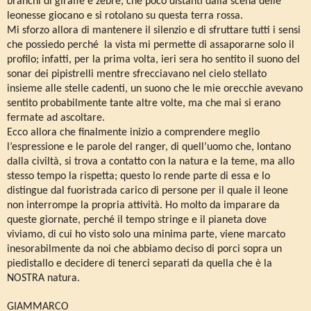
branchi di giraffe e zebre, che poco distanti dalla scena delle
leonesse giocano e si rotolano su questa terra rossa.
Mi sforzo allora di mantenere il silenzio e di sfruttare tutti i sensi
che possiedo perché
la vista mi permette di assaporarne solo il
profilo; infatti, per la prima volta, ieri sera ho sentito il suono del
sonar dei pipistrelli mentre sfrecciavano nel cielo stellato
insieme alle stelle cadenti, un suono che le mie orecchie avevano
sentito probabilmente tante altre volte, ma che mai si erano
fermate ad ascoltare.
Ecco allora che finalmente inizio a comprendere meglio
l’espressione e le parole del ranger, di quell’uomo che, lontano
dalla civiltà, si trova a contatto con la natura e la teme, ma allo
stesso tempo la rispetta; questo lo rende parte di essa e lo
distingue dal fuoristrada carico di persone per il quale il leone
non interrompe la propria attività. Ho molto da imparare da
queste giornate, perché il tempo stringe e il pianeta dove
viviamo, di cui ho visto solo una minima parte, viene marcato
inesorabilmente da noi che abbiamo deciso di porci sopra un
piedistallo e decidere di tenerci separati da quella che è la
NOSTRA natura.
GIAMMARCO