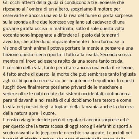
Gli occhi attenti della guida ci conducono a tre leonesse che
riposano all’ ombra di un albero, spegniamo il motore per
osservarle e ancora una volta la riva del fiume ci porta sorprese:
sulla sponda altre due leonesse vegliano sul cadavere di una
giovane giraffa uccisa in mattinata, sotto il sole questa volta
cocente sono impegnate a difendere il pasto dai temerari
avvoltoi, che attendono impazientemente il loro turno. Se la
visione di tanti animali poteva portare la mente a pensare a una
finzione questa scena riporta il tutto alla realtà. Seconda scossa
mentre mi trovo ad essere rapito da una scena tanto cruda.
Il cerchio della vita, tanto per citare ancora una volta il re leone,
è fatto anche di questo, la morte che può sembrare tanto ingiusta
agli occhi quanto necessario per mantenere l’equilibrio. In questi
luoghi dove finalmente possiamo privarci delle maschere e
vedere oltre le nubi create dai sistemi occidentali continuano a
pararsi davanti a noi realtà di cui dobbiamo fare tesoro e come
la vita nei paesini degli altopiani della Tanzania anche la durezza
della natura apre il cuore.
Il nostro viaggio decide però di regalarci ancora sorprese ed è
per questo che la terza scossa di oggi sono gli elefanti disposti a
scudo davanti alle jeep con le orecchie spalancate, i cuccioli nei