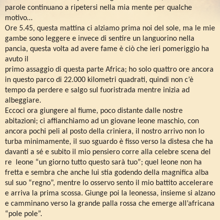
parole continuano a ripetersi nella mia mente per qualche
motivo…
Ore 5.45, questa mattina ci alziamo prima noi del sole, ma le mie
gambe sono leggere e invece di sentire un languorino nella
pancia, questa volta ad avere fame è ciò che ieri pomeriggio ha
avuto il
primo assaggio di questa parte Africa; ho solo quattro ore ancora
in questo parco di 22.000 kilometri quadrati, quindi non c’è
tempo da perdere e salgo sul fuoristrada mentre inizia ad
albeggiare.
Eccoci ora giungere al fiume, poco distante dalle nostre
abitazioni; ci affianchiamo ad un giovane leone maschio, con
ancora pochi peli al posto della criniera, il nostro arrivo non lo
turba minimamente, il suo sguardo è fisso verso la distesa che ha
davanti a sé e subito il mio pensiero corre alla celebre scena del
re
leone “un giorno tutto questo sarà tuo”; quel leone non ha
fretta e sembra che anche lui stia godendo della magnifica alba
sul suo “regno”, mentre lo osservo sento il mio battito accelerare
e arriva la prima scossa. Giunge poi la leonessa, insieme si alzano
e camminano verso la grande palla rossa che emerge all’africana
“pole pole”.