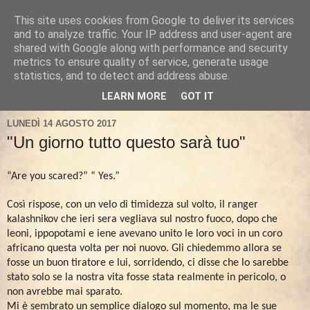
This site uses cookies from Google to deliver its services
and to analyze traffic. Your IP address and user-agent are
shared with Google along with performance and security
metrics to ensure quality of service, generate usage
statistics, and to detect and address abuse.
LEARN MORE
GOT IT
LUNEDÌ 14 AGOSTO 2017
"Un giorno tutto questo sarà tuo"
“Are you scared?” “ Yes.”
Così rispose, con un velo di timidezza sul volto, il ranger
kalashnikov che ieri sera vegliava sul nostro fuoco, dopo che
leoni, ippopotami e iene avevano unito le loro voci in un coro
africano questa volta per noi nuovo. Gli chiedemmo allora se
fosse un buon tiratore e lui, sorridendo, ci disse che lo sarebbe
stato solo se la nostra vita fosse stata realmente in pericolo, o
non avrebbe mai sparato.
Mi è sembrato un semplice dialogo sul momento, ma le sue